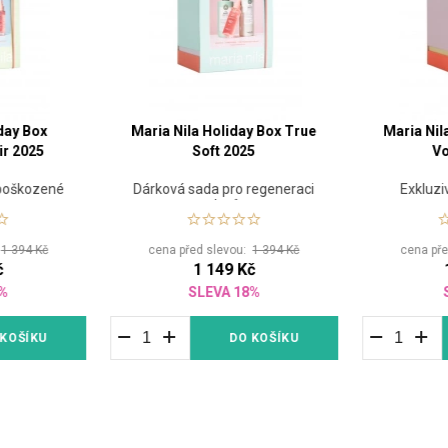
day Box
Maria Nila Holiday Box True
Maria Nil
ir 2025
Soft 2025
V
 poškozené
Dárková sada pro regeneraci
Exkluzi
vlasů
:
1 394 Kč
cena před slevou:
1 394 Kč
cena př
č
1 149 Kč
8%
SLEVA 18%
 KOŠÍKU
DO KOŠÍKU