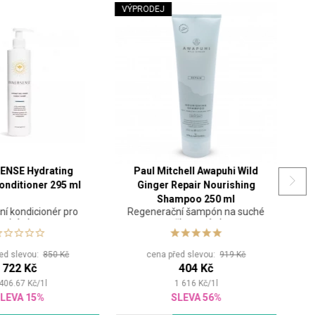
VÝPRODEJ
ENSE Hydrating
Paul Mitchell Awapuhi Wild
W
nditioner 295 ml
Ginger Repair Nourishing
Shampoo 250 ml
ní kondicionér pro
Regenerační šampón na suché
uché vlasy
a poškozené vlasy
ed slevou:
850 Kč
cena před slevou:
919 Kč
722 Kč
404 Kč
 406.67
Kč
/
1
l
1 616
Kč
/
1
l
LEVA 15%
SLEVA 56%