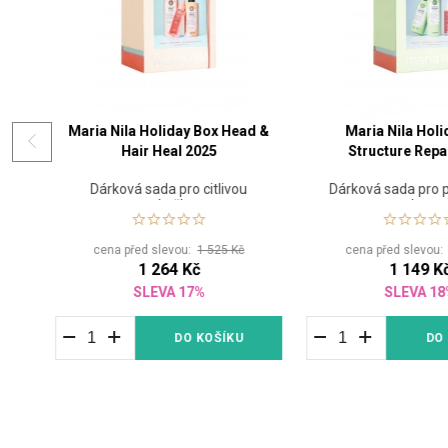
Maria Nila Holiday Box Head &
Maria Nila Holi
Hair Heal 2025
Structure Repa
Dárková sada pro citlivou
Dárková sada pro
sní
pokožku
vlasy
cena před slevou:
1 525 Kč
cena před slevou
1 264 Kč
1 149 K
SLEVA 17%
SLEVA 1
DO KOŠÍKU
DO