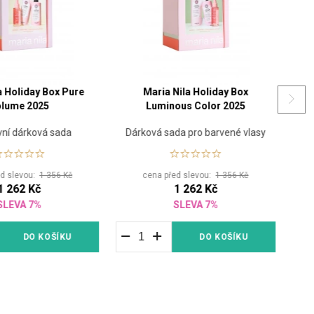
a Holiday Box Pure
Maria Nila Holiday Box
olume 2025
Luminous Color 2025
vní dárková sada
Dárková sada pro barvené vlasy
G
ed slevou:
1 356 Kč
cena před slevou:
1 356 Kč
1 262 Kč
1 262 Kč
SLEVA 7%
SLEVA 7%
DO KOŠÍKU
DO KOŠÍKU