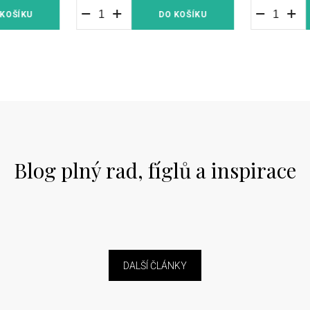
 KOŠÍKU
DO KOŠÍKU
Blog plný rad, fíglů a inspirace
DALŠÍ ČLÁNKY