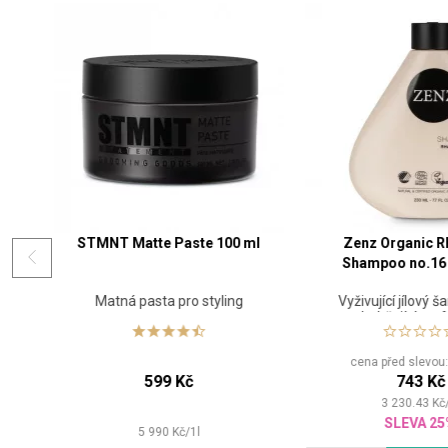
STMNT Matte Paste 100 ml
Zenz Organic R
00
Shampoo no.16 
Matná pasta pro styling
Vyživující jílový 
zhebčujícím e
cena před slevou
599 Kč
743 Kč
3 230.43
Kč
SLEVA 2
5 990
Kč
/
1
l