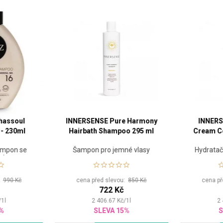
hassoul
INNERSENSE Pure Harmony
INNERS
- 230ml
Hairbath Shampoo 295 ml
Cream Co
šampon se
Šampon pro jemné vlasy
Hydratač
fektem
s
:
990 Kč
cena před slevou:
850 Kč
cena př
722 Kč
/
1
l
2 406.67
Kč
/
1
l
2
5%
SLEVA 15%
S